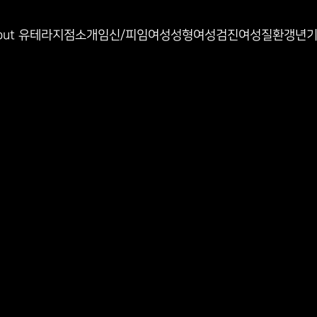
인과
out 유테라
지점소개
임신/피임
여성성형
여성검진
여성질환
갱년