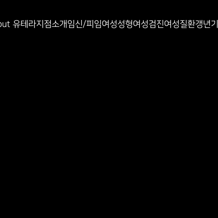
인과
out 유테라
지점소개
임신/피임
여성성형
여성검진
여성질환
갱년