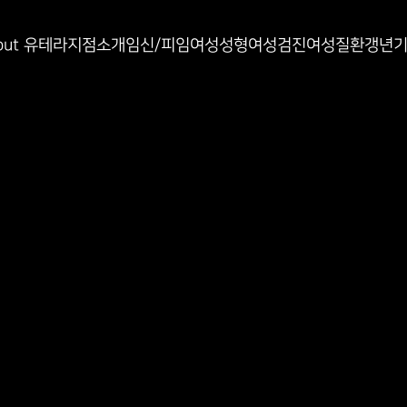
인과
out 유테라
지점소개
임신/피임
여성성형
여성검진
여성질환
갱년