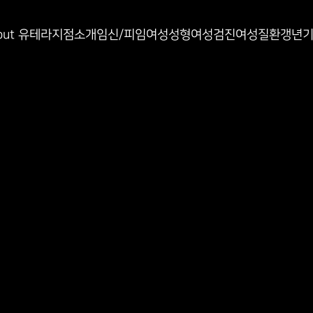
인과
out 유테라
지점소개
임신/피임
여성성형
여성검진
여성질환
갱년