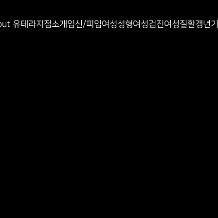
인과
out 유테라
지점소개
임신/피임
여성성형
여성검진
여성질환
갱년