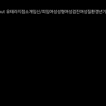
인과
out 유테라
지점소개
임신/피임
여성성형
여성검진
여성질환
갱년