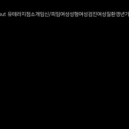
인과
out 유테라
지점소개
임신/피임
여성성형
여성검진
여성질환
갱년