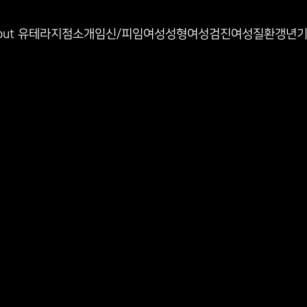
인과
out 유테라
지점소개
임신/피임
여성성형
여성검진
여성질환
갱년