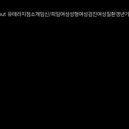
인과
out 유테라
지점소개
임신/피임
여성성형
여성검진
여성질환
갱년